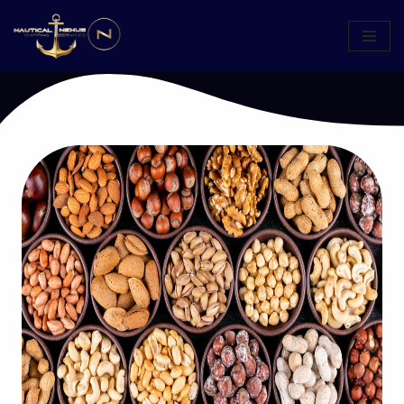
跳
至
正
文