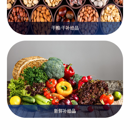
干粮/干补给品
新鲜补给品
冷冻补给品