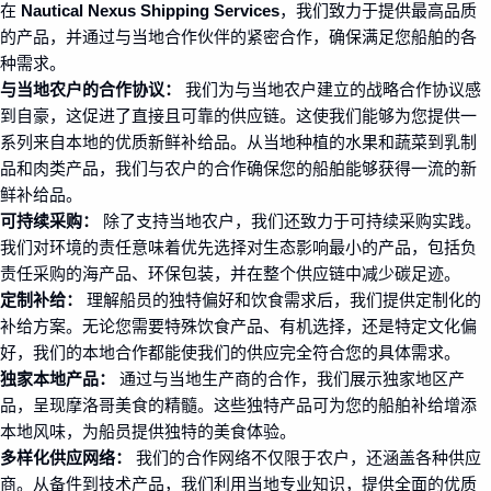
在
Nautical Nexus Shipping Services
，我们致力于提供最高品质
的产品，并通过与当地合作伙伴的紧密合作，确保满足您船舶的各
种需求。
与当地农户的合作协议：
我们为与当地农户建立的战略合作协议感
到自豪，这促进了直接且可靠的供应链。这使我们能够为您提供一
系列来自本地的优质新鲜补给品。从当地种植的水果和蔬菜到乳制
品和肉类产品，我们与农户的合作确保您的船舶能够获得一流的新
鲜补给品。
可持续采购：
除了支持当地农户，我们还致力于可持续采购实践。
我们对环境的责任意味着优先选择对生态影响最小的产品，包括负
责任采购的海产品、环保包装，并在整个供应链中减少碳足迹。
定制补给：
理解船员的独特偏好和饮食需求后，我们提供定制化的
补给方案。无论您需要特殊饮食产品、有机选择，还是特定文化偏
好，我们的本地合作都能使我们的供应完全符合您的具体需求。
独家本地产品：
通过与当地生产商的合作，我们展示独家地区产
品，呈现摩洛哥美食的精髓。这些独特产品可为您的船舶补给增添
本地风味，为船员提供独特的美食体验。
多样化供应网络：
我们的合作网络不仅限于农户，还涵盖各种供应
商。从备件到技术产品，我们利用当地专业知识，提供全面的优质