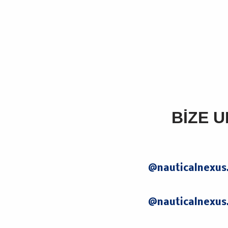
BİZE U
@nauticalnexus
@nauticalnexus