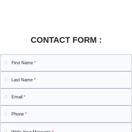
CONTACT FORM :
First Name
*
Last Name
*
Email
*
Phone
*
Write Your Message
*